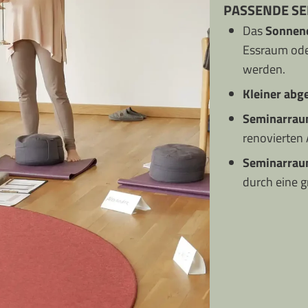
PASSENDE SE
Das
Sonnen
Essraum ode
werden.
Kleiner abg
Seminarrau
renovierten 
Seminarraum
durch eine g